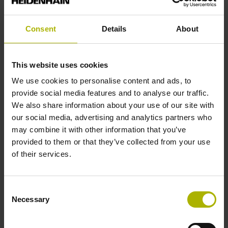
rondas, bijvoorbeeld:
De optische hoekmeters van het type RCN 2001 met
Consent
Details
About
eigen lagering en geïntegreerde statorkoppeling zijn
fundamenteel herzien. Ze bieden nu een nog betere
systeemnauwkeurigheid en een hoger
This website uses cookies
maximumtoerental. Geavanceerde mogelijkheden
We use cookies to personalise content and ads, to
voor temperatuurbewaking verhogen de
provide social media features and to analyse our traffic.
procesveiligheid. De RCN 2001-hoekmeters
We also share information about your use of our site with
verzenden daarvoor via een digitale interface –
our social media, advertising and analytics partners who
naast de temperatuurwaarden van de geïntegreerde
may combine it with other information that you’ve
temperatuursensor – nog meer sensorgegevens, in
provided to them or that they’ve collected from your use
het bijzonder de temperatuur van de koppelmotor.
of their services.
De nieuwe generatie modulaire, optische ERA-
hoekmeters is nu ook uitgerust met de HEIDENHAIN
Signal Processing-ASIC HSP 1.0. De HSP 1.0 werd
Consent
tot nu toe uitsluitend in open lineaire encoders
Necessary
Selection
gebruikt en compenseert schommelingen van de
signaalamplitude als gevolg van storingen vrijwel