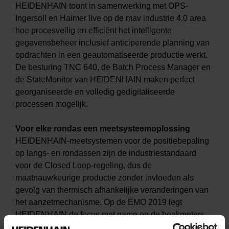
HEIDENHAIN toont in samenwerking met OPS-
Ingersoll en Haimer live op de mav industrie 4.0 area
hoe procesveilig en efficiënt het intelligente
gegevensbeheer inclusief anticiperende planning van
opdrachten in een geautomatiseerde productie werkt.
De besturing TNC 640, de Batch Process Manager en
de StateMonitor van HEIDENHAIN maken perfect
georganiseerde en volledig gedigitaliseerde
processen mogelijk.
Voor elke rondas een meetsysteemoplossing
HEIDENHAIN-meetsystemen voor de positiebepaling
op langs- en rondassen zijn de industriestandaard
voor de Closed Loop-regeling, dus de
maatnauwkeurige productie zonder invloeden als
gevolg van thermisch afhankelijke veranderingen van
het aanzetmechanisme. Op de EMO 2019 legt
HEIDENHAIN de focus met name op de hoekmeters
en toont samen met AMO-oplossingen voor elke