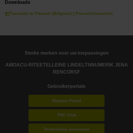
Downloads
[Translate to Flemish (Belgium):] Presseinformation
Sterke merken voor uw toepassingen
AMO
ACU-RITE
ETEL
LEINE LINDE
LTN
NUMERIK JENA
RENCO
RSF
Gebruikerportals
Klartext Portal
TNC Club
Technische cursussen