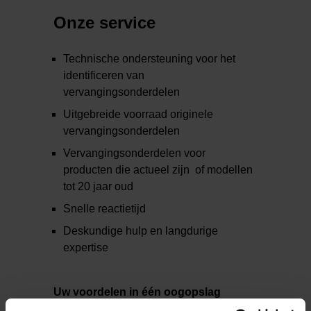
Onze service
Technische ondersteuning voor het
identificeren van
vervangingsonderdelen
Uitgebreide voorraad originele
vervangingsonderdelen
Vervangingsonderdelen voor
producten die actueel zijn of modellen
tot 20 jaar oud
Snelle reactietijd
Deskundige hulp en langdurige
expertise
Uw voordelen in één oogopslag