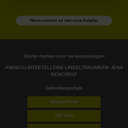
Neem contact op met onze hulplijn
Sterke merken voor uw toepassingen
AMO
ACU-RITE
ETEL
LEINE LINDE
LTN
NUMERIK JENA
RENCO
RSF
Gebruikerportals
Klartext Portal
TNC Club