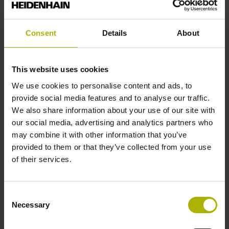
Originele reserveonderdelen van
HEIDENHAIN
Consent
Details
About
Korte levertijden
Deskundige en betrouwbare hulp ter
plaatse
This website uses cookies
Eenvoudig bestellen via telefoon of e-
We use cookies to personalise content and ads, to
mail
provide social media features and to analyse our traffic.
Expreslevering binnen 24 uur in
We also share information about your use of our site with
Europa
our social media, advertising and analytics partners who
may combine it with other information that you’ve
Aanvullende service-overeenkomsten
provided to them or that they’ve collected from your use
of their services.
Verlenging van de garantieperiode met
24 maanden
Bevoorrading van materialen
Consent
Necessary
Selection
Inzet van personeel aan een machine