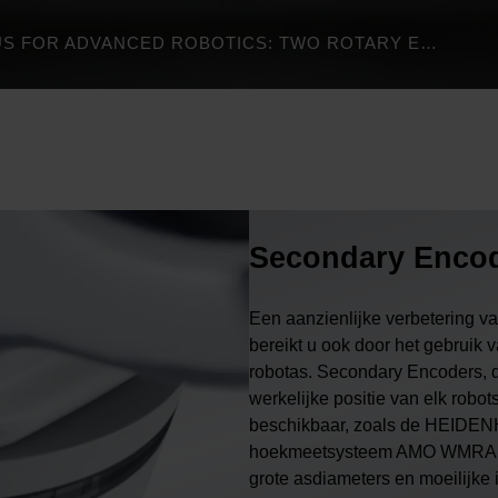
KCI 120 DPLUS FOR ADVANCED ROBOTICS: TWO ROTARY ENCODERS IN ONE
Secondary Encod
Een aanzienlijke verbetering v
bereikt u ook door het gebruik
robotas. Secondary Encoders, di
werkelijke positie van elk robo
beschikbaar, zoals de HEIDENH
hoekmeetsysteem AMO WMRA of 
grote asdiameters en moeilijke 