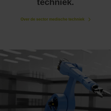
techniek.
Over de sector medische techniek