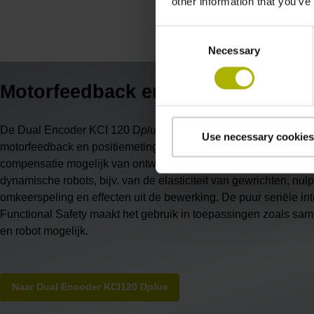
other information that you’ve
Consent
Necessary
Selection
Motorfeedback en positiemeting i
De Dual Encoder KCI 120 D
plus
biedt twee functies in één rot
Use necessary cookies
motorfeedback en positiemeting na de overbrenging. Zo maakt
compensatie mogelijk van ontwerpgerelateerde onnauwkeurigh
dynamische robots, bijv. van de elasticiteit van gewrichten, nulp
omkeerspeling en effecten uit de bewerking. De puur seriële in
Functional Safety maakt het gebruik in toepassingen zoals s
en robot mogelijk.
Naar Dual Encoder KCI120 D
plus