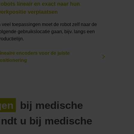
obots lineair en exact naar hun
erkpositie verplaatsen
n veel toepassingen moet de robot zelf naar de
olgende gebruikslocatie gaan, bijv. langs een
roductielijn.
ineaire encoders voor de juiste
ositionering
gen
bij medische
indt u bij medische