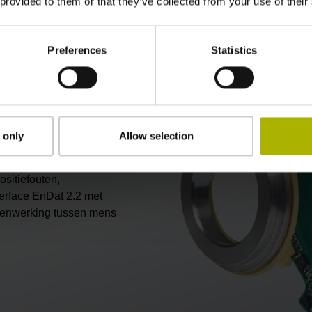
 provided to them or that they’ve collected from your use of their
Advanced Robotics
Preferences
Statistics
n één
erende encoder:
 only
Allow selection
 de KCI 120 D
plus
de
eden bij
ositiefouten,
terface EnDat 2.2 met
amenwerking tussen mens