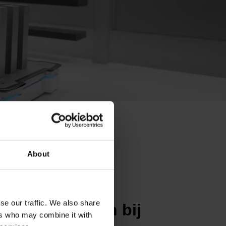
About
se our traffic. We also share
riger bewegen bij
ers who may combine it with