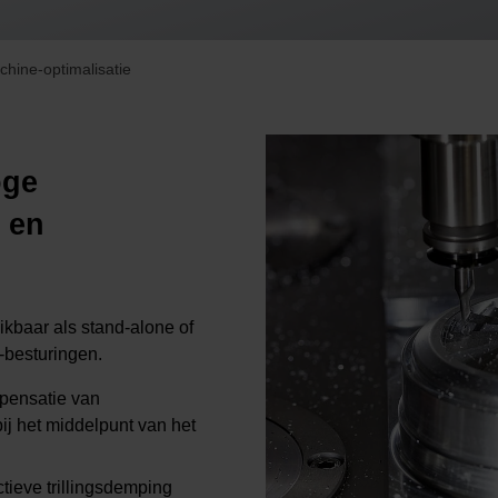
hine-optimalisatie
oge
 en
ikbaar als stand-alone of
besturingen.
pensatie van
bij het middelpunt van het
tieve trillingsdemping