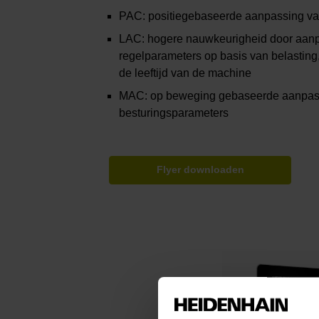
PAC: positiegebaseerde aanpassing va
LAC: hogere nauwkeurigheid door aan
regelparameters op basis van belasting
de leeftijd van de machine
MAC: op beweging gebaseerde aanpas
besturingsparameters
Flyer downloaden