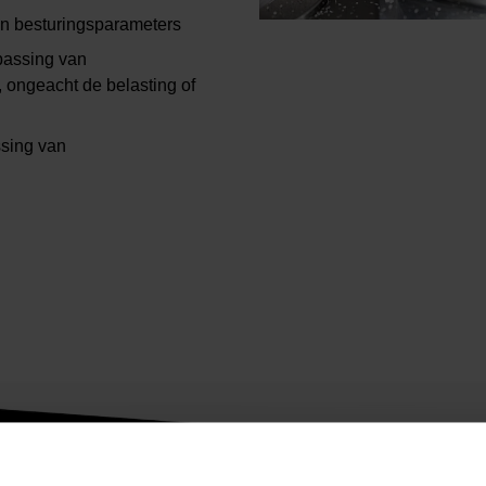
n besturingsparameters
passing van
, ongeacht de belasting of
sing van