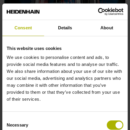
Consent
Details
About
This website uses cookies
Nieuw bij HEIDENHAIN op SPS: De inductieve
We use cookies to personalise content and ads, to
encoder ECI 123 S
plus
met ingebouwde
provide social media features and to analyse our traffic.
trillingsanalyse
We also share information about your use of our site with
our social media, advertising and analytics partners who
De nieuwe HEIDENHAIN roterende encoder ECI 123
may combine it with other information that you’ve
S
plus
heeft een ingebouwde versnellingssensor en
provided to them or that they’ve collected from your use
maakt positiemeting en trillingsanalyses in één
of their services.
component mogelijk. Deze extra functionaliteit
vereenvoudigt de conditiebewaking en
onderhoudsplanning in geautomatiseerde systemen
Consent
met hoge slijtage.
Necessary
Selection