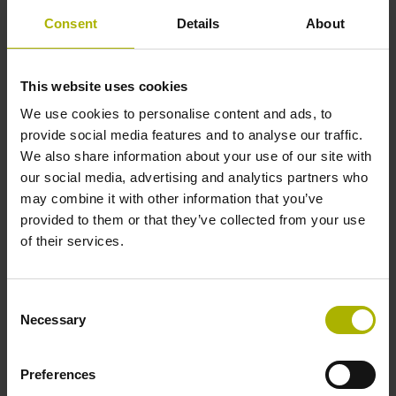
Consent
Details
About
This website uses cookies
We use cookies to personalise content and ads, to
provide social media features and to analyse our traffic.
We also share information about your use of our site with
our social media, advertising and analytics partners who
may combine it with other information that you’ve
Onderwerp*
provided to them or that they’ve collected from your use
of their services.
Ik bevestig dat ik de
privacyverklaring
heb gelezen en
accepteer deze.*
Consent
Necessary
Selection
Om uw verzoek te kunnen verwerken, verzamelt, gebruikt
Preferences
en verwerkt DR. JOHANNES HEIDENHAIN GmbH uw