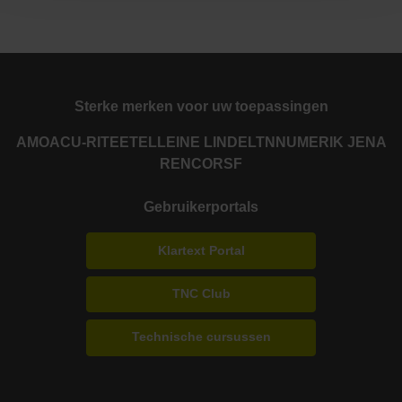
Sterke merken voor uw toepassingen
AMO
ACU-RITE
ETEL
LEINE LINDE
LTN
NUMERIK JENA
RENCO
RSF
Gebruikerportals
Klartext Portal
TNC Club
Technische cursussen