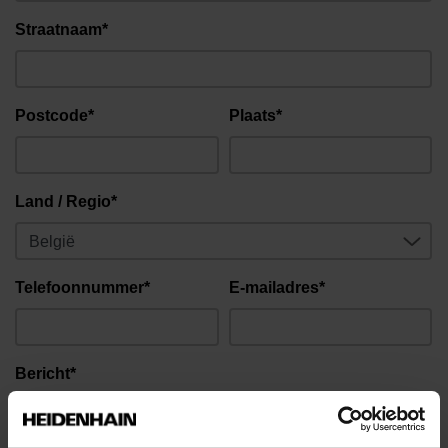
Straatnaam*
Postcode*
Plaats*
Land / Regio*
Telefoonnummer*
E-mailadres*
Bericht*