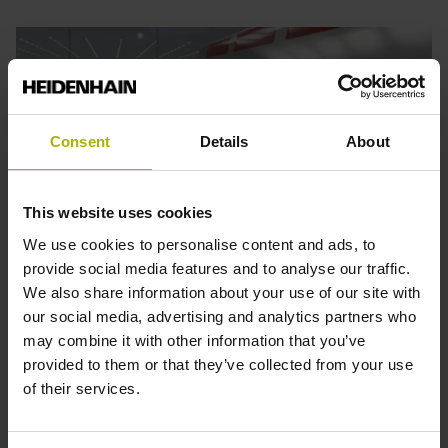
Consent
Details
About
This website uses cookies
We use cookies to personalise content and ads, to
provide social media features and to analyse our traffic.
We also share information about your use of our site with
Previous
Nex
our social media, advertising and analytics partners who
Robotica
A
may combine it with other information that you’ve
provided to them or that they’ve collected from your use
Motorencoders voor de klassieke robotica, Dual Encoder
K
of their services.
en Secondary Encoder voor Advanced Robotic-
m
toepassingen en lineaire encoders voor lineaire assen –
i
hier vindt u oplossingen voor de uiterst dynamische en
i