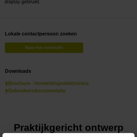
display gebruikt.
Lokale contactpersoon zoeken
Naar het overzicht
Downloads
Brochure - Verwerkingselektronica
Gebruikersdocumentatie
Praktijkgericht ontwerp