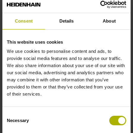
Consent
Details
About
This website uses cookies
We use cookies to personalise content and ads, to
provide social media features and to analyse our traffic.
We also share information about your use of our site with
our social media, advertising and analytics partners who
Universele ingang voor meetapparatuur
may combine it with other information that you’ve
provided to them or that they’ve collected from your use
Aansluiting met automatische interfaceherkenning van alle
of their services.
incrementele meetsystemen met 11 μApp- en 1 Vpp-
signalen en de absolute meetsystemen met EnDat-2.2-
interface van HEIDENHAIN
Consent
Necessary
Selection