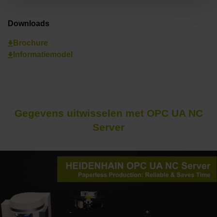
Downloads
Brochure
Informatiemodel
Gegevens uitwisselen met OPC UA NC
Server