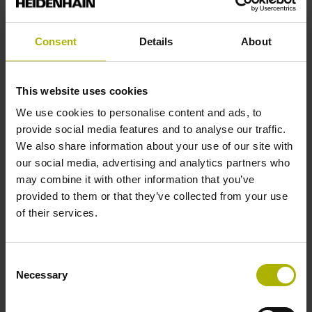
HEIDENHAIN OPC UA NC Server toepassingsgericht. Het
beschrijft gegevens niet alleen structureel, maar ook in de
context van de concrete industriële toepassing - precies
Consent
Details
About
zoals ze nodig zijn.
This website uses cookies
Efficiënt aan elkaar gekoppelde
We use cookies to personalise content and ads, to
machines
provide social media features and to analyse our traffic.
We also share information about your use of our site with
OPC UA is de standaard voor veilige, efficiënte
our social media, advertising and analytics partners who
machinecommunicatie. Het draagt platformonafhankelijk
may combine it with other information that you’ve
niet alleen ruwe gegevens, maar ook de betekenis ervan -
provided to them or that they’ve collected from your use
bijvoorbeeld eenheid en waardebereik - over. Zo besparen
of their services.
ontwikkelaars tijd bij de integratie en het gebruik van
heterogene installaties.
Consent
Necessary
Selection
Toenemende functionaliteit