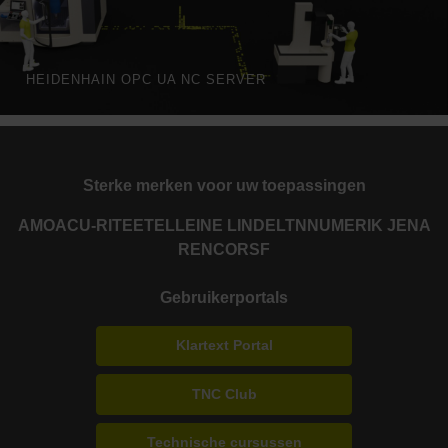
HEIDENHAIN OPC UA NC SERVER
Sterke merken voor uw toepassingen
AMO
ACU-RITE
ETEL
LEINE LINDE
LTN
NUMERIK JENA
RENCO
RSF
Gebruikerportals
Klartext Portal
TNC Club
Technische cursussen