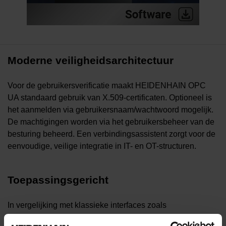
Moderne veiligheidsarchitectuur
Voor de gebruikersverificatie maakt HEIDENHAIN OPC
UA standaard gebruik van X.509-certificaten. Optioneel is
het aanmelden via gebruikersnaam/wachtwoord mogelijk.
De machtigingen worden via het gebruikersbeheer van de
besturing beheerd. Een verbindingsassistent zorgt voor de
eenvoudige, veilige integratie in IT- en OT-structuren.
Toepassingsgericht
In vergelijking met klassieke interfaces zoals
HEIDENHAIN DNC is het informatiemodel van de