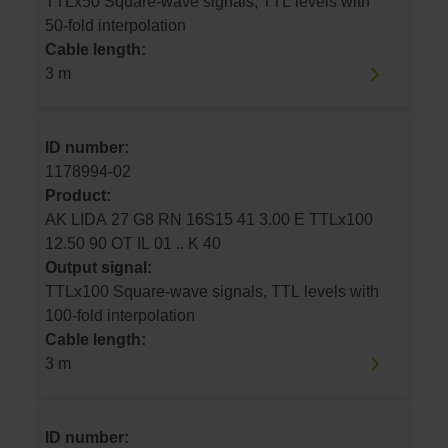
TTLx50 Square-wave signals, TTL levels with
50-fold interpolation
Cable length:
3 m
ID number:
1178994-02
Product:
AK LIDA 27 G8 RN 16S15 41 3.00 E TTLx100
12.50 90 OT IL 01 .. K 40
Output signal:
TTLx100 Square-wave signals, TTL levels with
100-fold interpolation
Cable length:
3 m
ID number: