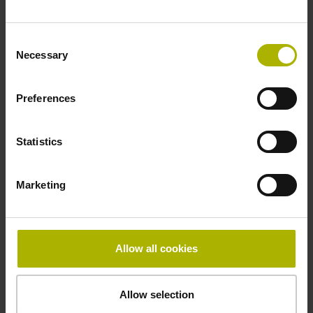
Scale tape LIDA 209 3000 15.0 U100 200.000
12.70 K 01 ..
Consent
Accuracy grade:
Necessary
Selection
15 µm
Measuring length:
Preferences
3000 mm
Statistics
ID number:
560175-05
Product:
Marketing
Scale tape LIDA 209 5000 15.0 U100 200.000
12.70 K 01 ..
Accuracy grade:
Allow all cookies
15 µm
Measuring length:
5000 mm
Allow selection