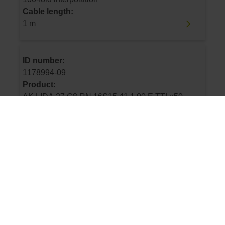
Cable length:
1 m
ID number:
1178994-09
Product:
AK LIDA 27 G8 RN 16S15 41 1.00 E TTLx50
25.00 90 OT IL 01 .. K 40
Output signal:
TTLx50 Square-wave signals, TTL levels with
50-fold interpolation
Cable length:
1 m
ID number:
1178994-11