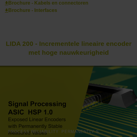
Brochure - Kabels en connectoren
Brochure - Interfaces
LIDA 200 - Incrementele lineaire encoder
met hoge nauwkeurigheid
PROCESS RELIABILITY: PERMANENTLY STABLE MEASURED VALUES | HEIDENHAIN