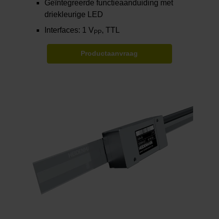
Geïntegreerde functieaanduiding met
driekleurige LED
Interfaces: 1 V
, TTL
PP
Productaanvraag