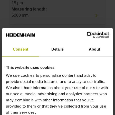
15 µm
Measuring length:
5000 mm
ID number:
554566-10
Product:
Consent
Details
About
Scale tape LIDA 207 10000 15.0 U100
200.000 12.70 OK 01 ..
Accuracy grade:
This website uses cookies
15 µm
We use cookies to personalise content and ads, to
Measuring length:
provide social media features and to analyse our traffic.
10000 mm
We also share information about your use of our site with
our social media, advertising and analytics partners who
may combine it with other information that you’ve
ID number:
provided to them or that they’ve collected from your use
560175-03
of their services.
Product: