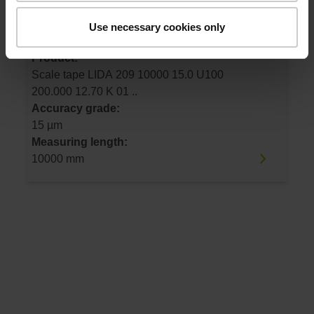
ID number:
Use necessary cookies only
560175-10
Product:
Scale tape LIDA 209 10000 15.0 U100
200.000 12.70 K 01 ..
Accuracy grade:
15 µm
Measuring length:
10000 mm