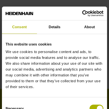
Lokale contactpersoon zoeken
Consent
Details
About
Naar het overzicht
This website uses cookies
We use cookies to personalise content and ads, to
Downloads
provide social media features and to analyse our traffic.
Productinformatie
We also share information about your use of our site with
Gebruikersdocumentatie
our social media, advertising and analytics partners who
may combine it with other information that you’ve
provided to them or that they’ve collected from your use
of their services.
Duurzamer produceren met een
Consent
Necessary