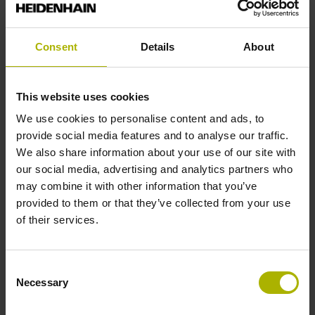
BE 0453 039 785
Consent
Details
About
This website uses cookies
Exclusion de responsabilité
We use cookies to personalise content and ads, to
DR. JOHANNES HEIDENHAIN GmbH ne peut garantir
provide social media features and to analyse our traffic.
l'exactitude, la précision ou l'exhaustivité de ce contenu et
We also share information about your use of our site with
n'est donc pas responsable de tout type de perte ou de
our social media, advertising and analytics partners who
dommage qui pourrait découler, directement ou
may combine it with other information that you’ve
indirectement, de l'utilisation du contenu en ligne du
provided to them or that they’ve collected from your use
présent site Web.
of their services.
De même, DR. JOHANNES HEIDENHAIN GmbH n'est
pas responsable du contenu des sites Web d'autres
Consent
exploitants vers lesquels les visiteurs du présent site Web
Necessary
Selection
peuvent être redirigés via des liens. Les fournisseurs de
ces sites Web n'appartenant pas à HEIDENHAIN sont