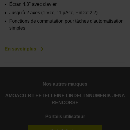
Écran 4,3" avec clavier
Jusqu'à 2 axes (1 Vcc, 11 µAcc, EnDat 2.2)
Fonctions de commutation pour tâches d'automatisation
simples
En savoir plus
Nos autres marques
AMO
ACU-RITE
ETEL
LEINE LINDE
LTN
NUMERIK JENA
RENCO
RSF
Portails utilisateur