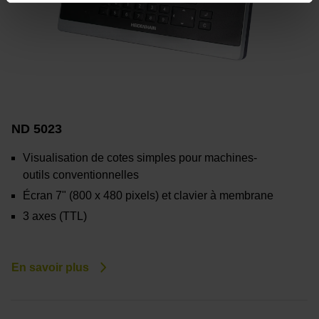
ND 5023
Visualisation de cotes simples pour machines-
outils conventionnelles
Écran 7" (800 x 480 pixels) et clavier à membrane
3 axes (TTL)
En savoir plus