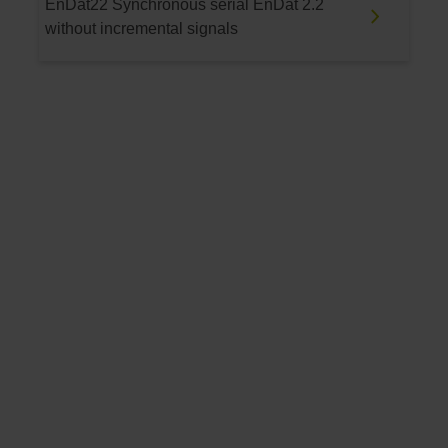
EnDat22 Synchronous serial EnDat 2.2
without incremental signals