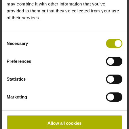
may combine it with other information that you’ve
provided to them or that they’ve collected from your use
of their services.
Variantes du produit
Consent
Necessary
Selection
Trouvez le produit qu'il vous faut ! Pour obtenir des
conseils, contactez notre service commercial par
téléphone, par e-mail ou via notre
formulaire de contact
.
Preferences
Vous êtes à la recherche d'autres solutions dans votre
secteur ? Consultez la
vue d'ensemble des différents
Statistics
secteurs
.
Marketing
reset filter
Flange version
Allow all cookies
select...