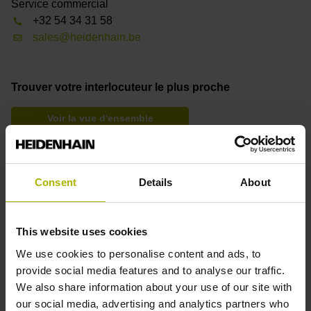
Service commercial
+32 54 34 31 58
sales@heidenhain.be
Trouver votre interlocuteur le plus proche
Voir la vue d'ensemble
Téléchargements
Consent
Details
About
Information produit
Information produit – Codeurs rotatifs pour
This website uses cookies
ascenseurs
Catalogue – Codeurs pour moteurs électriques
We use cookies to personalise content and ads, to
Catalogue – Câbles et connecteurs
provide social media features and to analyse our traffic.
Catalogue – Interfaces
We also share information about your use of our site with
our social media, advertising and analytics partners who