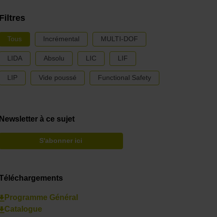
Filtres
Tous
Incrémental
MULTI-DOF
LIDA
Absolu
LIC
LIF
LIP
Vide poussé
Functional Safety
Newsletter à ce sujet
S'abonner ici
Téléchargements
Programme Général
Catalogue