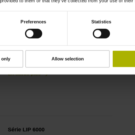
 provided to them or that they’ve collected from your use of their
Série LIP 200
Codeur linéaire incrémental
Preferences
Statistics
Très haute précision
Très petite période de signal
Vitesses de déplacement élevées
Grandes longueurs de mesure
 only
Allow selection
En savoir plus
Série LIP 6000