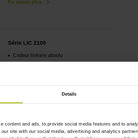
En savoir plus
Série LIC 2100
Codeur linéaire absolu
Grandes tolérances de montage
Pour des applications simples
Details
En savoir plus
e content and ads, to provide social media features and to analy
 our site with our social media, advertising and analytics partn