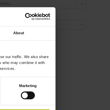
select...
tylus geometry
select...
About
8 results
se our traffic. We also share
ers who may combine it with
 services.
Marketing