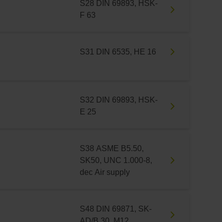
S28 DIN 69893, HSK-
F 63
S31 DIN 6535, HE 16
S32 DIN 69893, HSK-
E 25
S38 ASME B5.50,
SK50, UNC 1.000-8,
dec Air supply
S48 DIN 69871, SK-
AD/B 30, M12