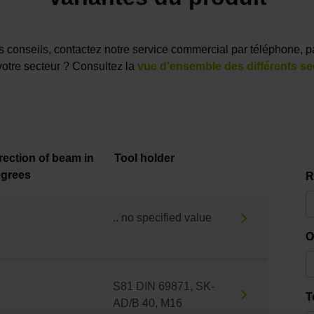
des conseils, contactez notre service commercial par téléphone, p
votre secteur ? Consultez la
vue d'ensemble des différents se
rection of beam in
Tool holder
egrees
R
.. no specified value
O
S81 DIN 69871, SK-
T
AD/B 40, M16