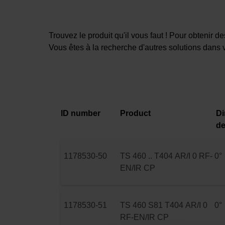
Trouvez le produit qu'il vous faut ! Pour obtenir 
Vous êtes à la recherche d'autres solutions dans 
ID number
Product
Di
d
1178530-50
TS 460 .. T404 AR/I 0 RF-
0°
EN/IR CP
1178530-51
TS 460 S81 T404 AR/I 0
0°
RF-EN/IR CP