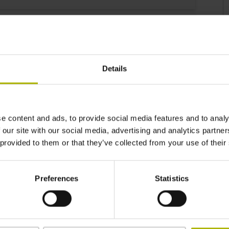
S88 JIS B 6339, BT 40,
S
M16
Details
S72 DIN 69893, HSK-
6
A 100
e content and ads, to provide social media features and to analy
S49 DIN 69893, HSK-
 our site with our social media, advertising and analytics partn
A 50
 provided to them or that they’ve collected from your use of their
Preferences
Statistics
S69 DIN 69893, HSK-
A 63