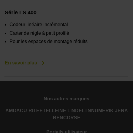
Série LS 400
Codeur linéaire incrémental
Carter de règle à petit profilé
Pour les espaces de montage réduits
En savoir plus
Nos autres marques
AMO
ACU-RITE
ETEL
LEINE LINDE
LTN
NUMERIK JENA
RENCO
RSF
Portails utilisateur