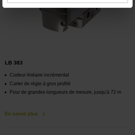
LB 383
Codeur linéaire incrémental
Carter de règle à gros profilé
Pour de grandes longueurs de mesure, jusqu'à 72 m
En savoir plus