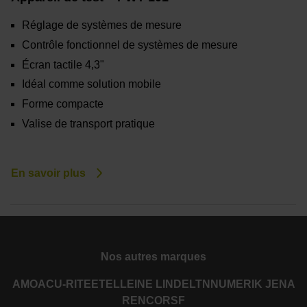
Réglage de systèmes de mesure
Contrôle fonctionnel de systèmes de mesure
Écran tactile 4,3"
Idéal comme solution mobile
Forme compacte
Valise de transport pratique
En savoir plus
Nos autres marques
AMO
ACU-RITE
ETEL
LEINE LINDE
LTN
NUMERIK JENA
RENCO
RSF