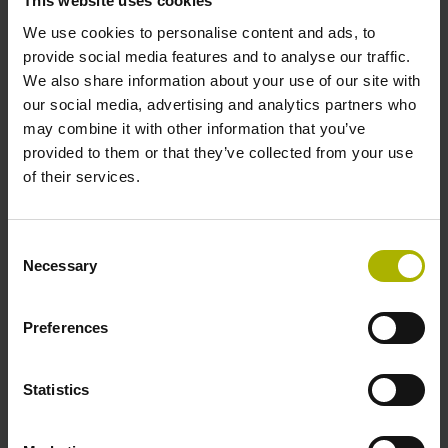
This website uses cookies
We use cookies to personalise content and ads, to
provide social media features and to analyse our traffic.
We also share information about your use of our site with
our social media, advertising and analytics partners who
may combine it with other information that you’ve
provided to them or that they’ve collected from your use
of their services.
Appareil de contrôle – PWM 3000
Consent
Réglage et diagnostic de systèmes de mesure
Necessary
Selection
Logiciel ATS requis pour le fonctionnement
Étalonnable
Preferences
Interface Ethernet : connexion au PC
Assistants de montage conviviaux
Statistics
Diagnostic en boucle fermée