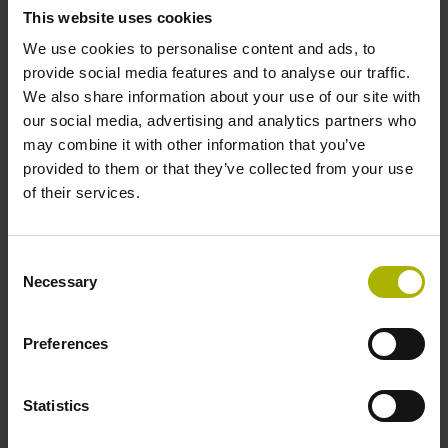
18000
This website uses cookies
Output signal:
We use cookies to personalise content and ads, to
1Vpp sinusoidal voltage signals (1 Vpp)
provide social media features and to analyse our traffic.
We also share information about your use of our site with
our social media, advertising and analytics partners who
ID number:
may combine it with other information that you’ve
383600-08
provided to them or that they’ve collected from your use
Product:
of their services.
ROD 780 18000 03S12-03 K 5.00 02 77A63B
64 01 .. RA ~1Vpp 07
Line count:
Consent
18000
Necessary
Selection
Output signal:
1Vpp sinusoidal voltage signals (1 Vpp)
Preferences
ID number:
Statistics
383600-09
Product: