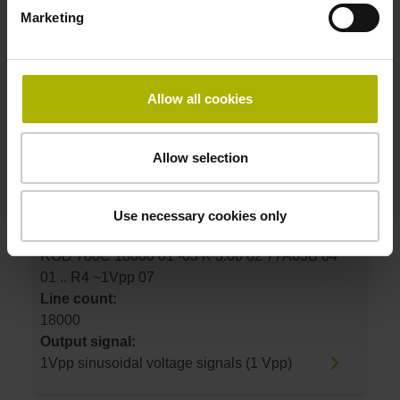
Marketing
ROD 780 18000 03S12-03 K 3.00 02 77A63B
64 01 .. RA ~1Vpp 07
Line count:
18000
Allow all cookies
Output signal:
1Vpp sinusoidal voltage signals (1 Vpp)
Allow selection
ID number:
383600-10
Use necessary cookies only
Product:
ROD 780C 18000 01 -03 K 3.00 02 77A63B 64
01 .. R4 ~1Vpp 07
Line count:
18000
Output signal:
1Vpp sinusoidal voltage signals (1 Vpp)