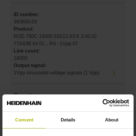
ID number:
383600-05
Product:
ROD 780C 18000 03S12-03 K 3.00 02
77A63B 64 01 .. R4 ~1Vpp 07
Line count:
18000
Output signal:
1Vpp sinusoidal voltage signals (1 Vpp)
ID number:
383600-07
Product:
ROD 780C 18000 01 -03 K 5.00 02 77A63B 64
Consent
Details
About
01 .. R4 ~1Vpp 07
Line count: