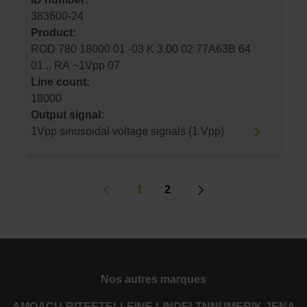
383600-24
Product:
ROD 780 18000 01 -03 K 3.00 02 77A63B 64
01 .. RA ~1Vpp 07
Line count:
18000
Output signal:
1Vpp sinusoidal voltage signals (1 Vpp)
1
2
Nos autres marques
AMO
ACU-RITE
ETEL
LEINE LINDE
LTN
NUMERIK JENA