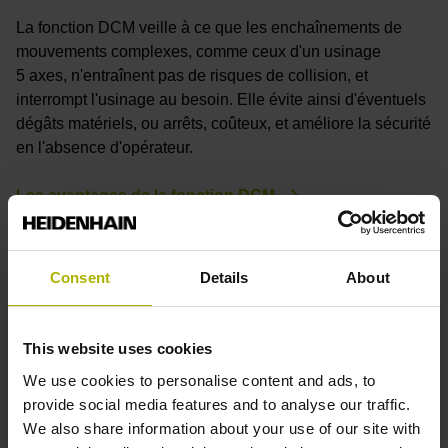
La fonction DCM veille à ce que les enchaînements de
L
mouvements complexes, comme ceux d'un usinage
dé
5 axes, n'entraînent pas de risques de collision, et
m
interrompt l'usinage au besoin. Elle évite ainsi d'éventuels
la
dégâts matériels, ou arrêts, coûteux, et améliore la sécurité
l'
en l'absence d'opérateur.
L
Les avantages de la fonction DCM
Consent
Details
About
Des usinages plus efficaces
This website uses cookies
We use cookies to personalise content and ads, to
provide social media features and to analyse our traffic.
We also share information about your use of our site with