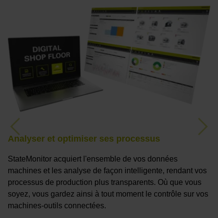
Previous
Nex
Analyser et optimiser ses processus
R
StateMonitor acquiert l'ensemble de vos données
A
machines et les analyse de façon intelligente, rendant vos
co
processus de production plus transparents. Où que vous
d
soyez, vous gardez ainsi à tout moment le contrôle sur vos
bu
machines-outils connectées.
p
p