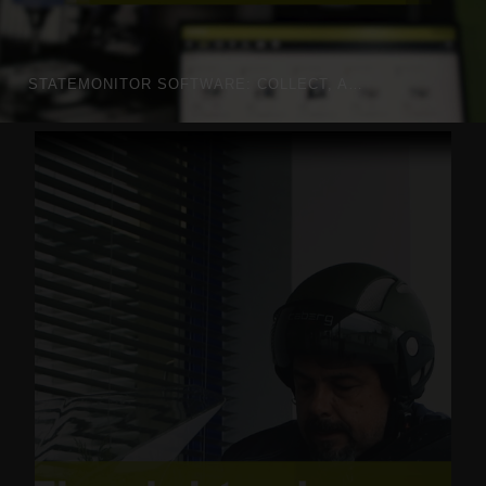
STATEMONITOR SOFTWARE: COLLECT, ANALYZE AND VISUALIZE MACHINE DATA