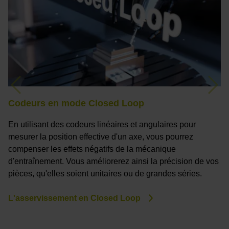
Previous
Nex
Codeurs en mode Closed Loop
U
En utilisant des codeurs linéaires et angulaires pour
L
mesurer la position effective d'un axe, vous pourrez
ra
compenser les effets négatifs de la mécanique
r
d'entraînement. Vous améliorerez ainsi la précision de vos
s
pièces, qu'elles soient unitaires ou de grandes séries.
de
L'asservissement en Closed Loop
D