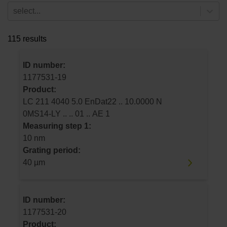
select...
115 results
ID number:
1177531-19
Product:
LC 211 4040 5.0 EnDat22 .. 10.0000 N
0MS14-LY .. .. 01 .. AE 1
Measuring step 1:
10 nm
Grating period:
40 µm
ID number:
1177531-20
Product: