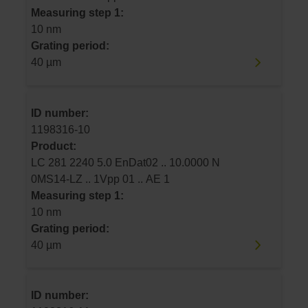
Measuring step 1:
10 nm
Grating period:
40 µm
ID number:
1198316-10
Product:
LC 281 2240 5.0 EnDat02 .. 10.0000 N
0MS14-LZ .. 1Vpp 01 .. AE 1
Measuring step 1:
10 nm
Grating period:
40 µm
ID number: