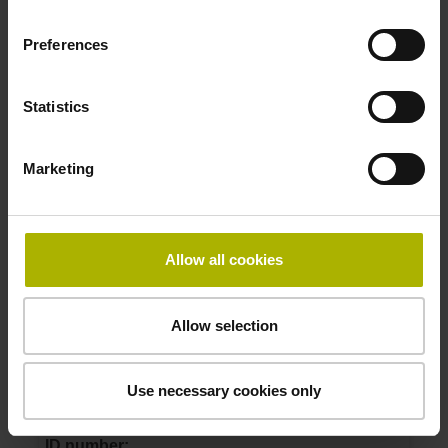
0MS14-LZ .. 1Vpp 01 .. AE 1
Measuring step 1:
Preferences
10 nm
Grating period:
40 µm
Statistics
Marketing
ID number:
1198316-05
Product:
LC 281 1240 5.0 EnDat02 .. 10.0000 N
Allow all cookies
0MS14-LZ .. 1Vpp 01 .. AE 1
Measuring step 1:
10 nm
Allow selection
Grating period:
40 µm
Use necessary cookies only
ID number: