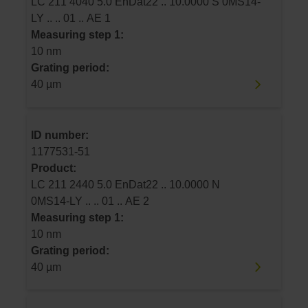
LC 211 4040 5.0 EnDat22 .. 10.0000 S 0MS14-
LY .. .. 01 .. AE 1
Measuring step 1:
10 nm
Grating period:
40 µm
ID number:
1177531-51
Product:
LC 211 2440 5.0 EnDat22 .. 10.0000 N
0MS14-LY .. .. 01 .. AE 2
Measuring step 1:
10 nm
Grating period:
40 µm