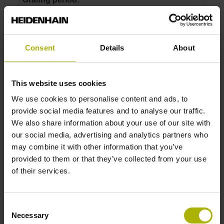
40 µm
Consent
Details
About
ID number:
1198316-03
Product:
This website uses cookies
LC 281 840 5.0 EnDat02 .. 10.0000 N 0MS14-
LZ .. 1Vpp 01 .. AE 1
We use cookies to personalise content and ads, to
Measuring step 1:
provide social media features and to analyse our traffic.
10 nm
We also share information about your use of our site with
Grating period:
our social media, advertising and analytics partners who
40 µm
may combine it with other information that you’ve
provided to them or that they’ve collected from your use
of their services.
ID number:
1198316-04
Product:
Consent
Necessary
LC 281 1040 5.0 EnDat02 .. 10.0000 N
Selection