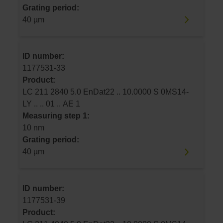
Grating period:
40 µm
ID number:
1177531-33
Product:
LC 211 2840 5.0 EnDat22 .. 10.0000 S 0MS14-
LY .. .. 01 .. AE 1
Measuring step 1:
10 nm
Grating period:
40 µm
ID number:
1177531-39
Product: