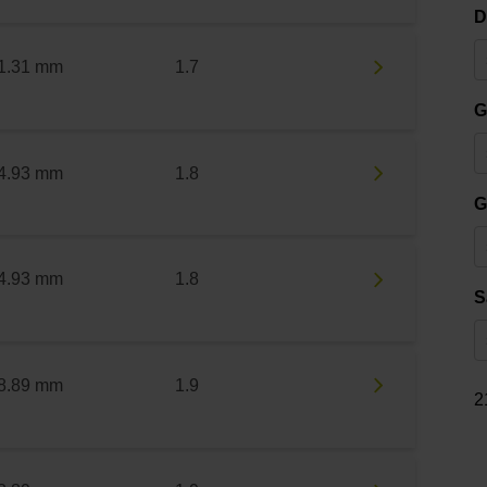
D
1.31 mm
1.7
G
4.93 mm
1.8
G
4.93 mm
1.8
S
8.89 mm
1.9
2