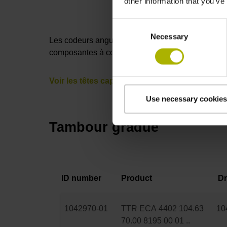
other information that you’ve
Consent
Necessary
Selection
Les codeurs angulaires modulaires se composen
composantes à combiner : Pour obtenir des consei
Voir les têtes captrices
Use necessary cookies
Tambour gradué
ID number
Product
Dr
1042970-01
TTR ECA 4402 104.63
10
70.00 8195 00 01 ..