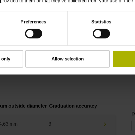
Variantes du produit
 provided to them or that they’ve collected from your use of their
Preferences
Statistics
t d'un
tambour gradué
et d'une
tête captrice
.
Dans les listes c
ls, contactez notre service commercial par téléphone, par e-mai
 only
Allow selection
um outside diameter
Graduation accuracy
D
4.63 mm
3