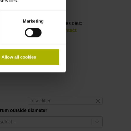
 services.
Marketing
i-dessous, veuillez sélectionner les deux
l ou via notre
formulaire de contact
.
Allow all cookies
reset filter
rum outside diameter
select...