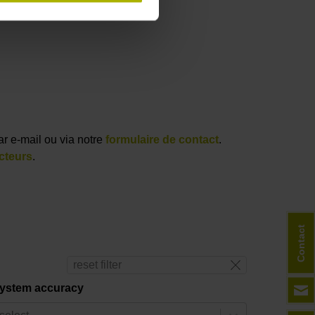
ar e-mail ou via notre
formulaire de contact
.
cteurs
.
Contact
reset filter
ystem accuracy