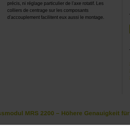
précis, ni réglage particulier de l'axe rotatif. Les
colliers de centrage sur les composants
d'accouplement facilitent eux aussi le montage.
smodul MRS 2200 – Höhere Genauigkeit fü