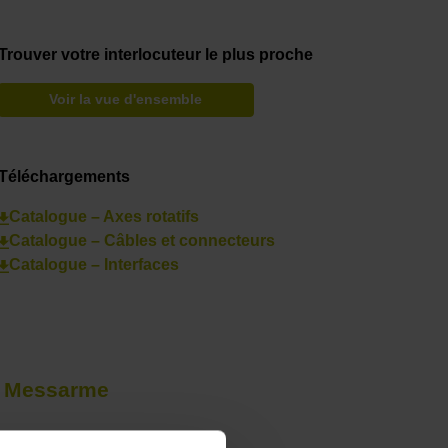
Trouver votre interlocuteur le plus proche
Voir la vue d'ensemble
Téléchargements
Catalogue – Axes rotatifs
Catalogue – Câbles et connecteurs
Catalogue – Interfaces
r Messarme