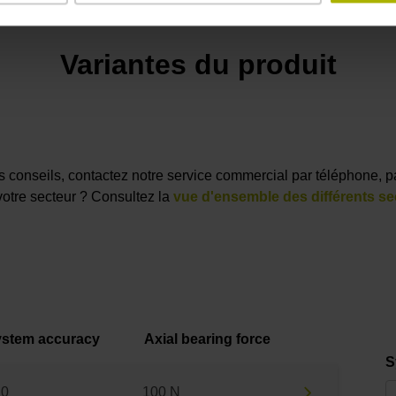
Variantes du produit
des conseils, contactez notre service commercial par téléphone, p
votre secteur ? Consultez la
vue d'ensemble des différents se
stem accuracy
Axial bearing force
S
10
100 N