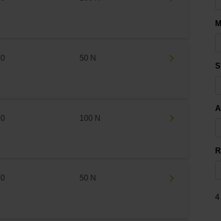
M
10
50 N
S
A
10
100 N
R
10
50 N
4