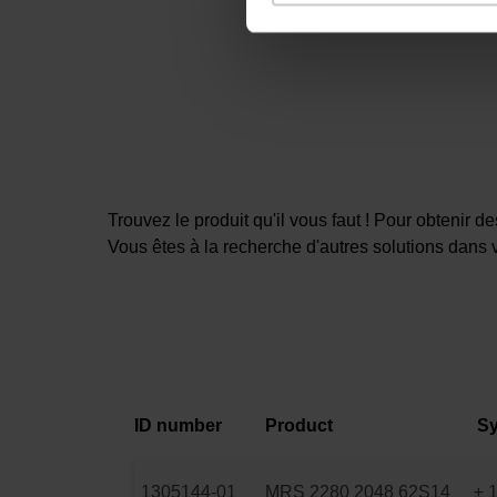
Trouvez le produit qu'il vous faut ! Pour obtenir 
Vous êtes à la recherche d'autres solutions dans 
ID number
Product
Sy
1305144-01
MRS 2280 2048 62S14
± 