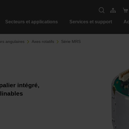
Secteurs et applications
Services et support
Ac
rs angulaires
Axes rotatifs
Série MRS
alier intégré,
clinables