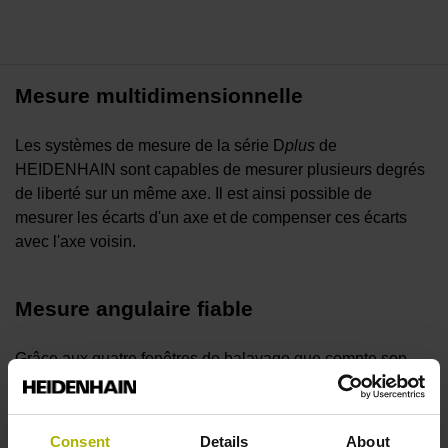
Mesure multidimensionnelle
Les systèmes de mesure de la série D
plus
de
HEIDENHAIN sont capables de mesurer plusieurs degrés
de liberté sur un même axe. Il est ainsi possible de
mesurer les écarts d'un axe et de compenser ces écarts
avec l'axe voisin.
Mesure angulaire fiable
Grâce aux quatre fenêtres de balayage que compte son
anneau de balayage, l'ERP 1080 D
plus
reste à tout
moment insensible aux charges de basculement, aux
variations de température, et aux vibrations.
Consent
Details
About