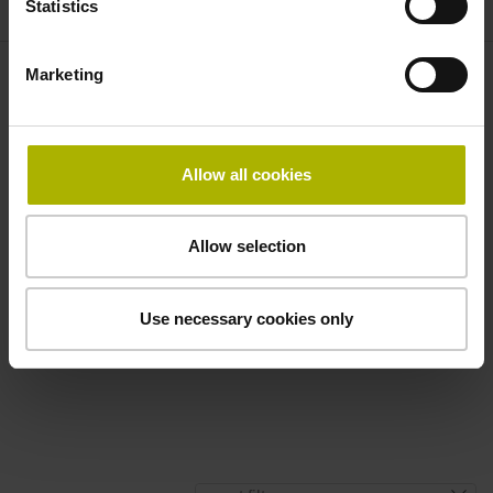
Statistics
Marketing
Trouver votre interlocuteur le plus proche
Voir la vue d'ensemble
Allow all cookies
Téléchargements
Allow selection
Information produit
Catalogue – Codeurs angulaires modulaires
Use necessary cookies only
Catalogue – Câbles et connecteurs
Catalogue – Interfaces