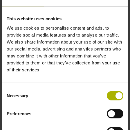
Balayage de haute précision
This website uses cookies
We use cookies to personalise content and ads, to
De tout petits pas de mesure pour une précision
provide social media features and to analyse our traffic.
maximale : le codeur angulaire ERP 1080 D
plus
We also share information about your use of our site with
fonctionne selon le principe de balayage interférentiel. La
our social media, advertising and analytics partners who
mesure est matérialisée par un réseau de phases qui est
may combine it with other information that you’ve
déposé sur un support en verre.
provided to them or that they’ve collected from your use
of their services.
Facilité de montage
Consent
De très petites périodes de signal vont généralement de
Necessary
Selection
pair avec de très faibles tolérances de montage pour la
distance fonctionnelle entre la tête captrice et le support de
mesure. Grâce aux 4 fenêtres de balayage de son anneau,
Preferences
l'ERP 1080 D
plus
se monte rapidement, avec un simple
collier de centrage.