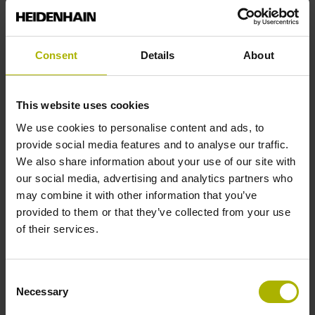
ID number:
1336995-01
Product:
Consent
Details
About
SPECTO-1278R-L1PZ13
Electrical connection:
D-sub connector, 2-row, metal housing,
This website uses cookies
design A, with locking screws, with integrated
We use cookies to personalise content and ads, to
electronics, male, 15-pin
provide social media features and to analyse our traffic.
We also share information about your use of our site with
our social media, advertising and analytics partners who
ID number:
may combine it with other information that you’ve
1336995-02
provided to them or that they’ve collected from your use
Product:
of their services.
SPECTO-1278R-M1PZ13
Electrical connection:
D-sub connector, 2-row, metal housing,
Consent
design A, with locking screws, with integrated
Necessary
Selection
electronics, male, 15-pin