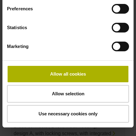
Preferences
ID number:
1336995-03
Statistics
Product:
SPECTO-1278R-M3PZ13
Electrical connection:
Marketing
D-sub connector, 2-row, metal housing,
design A, with locking screws, with integrated
electronics, male, 15-pin
Allow all cookies
ID number:
Allow selection
1336995-04
Product:
SPECTO-1278R-L3PZ13
Use necessary cookies only
Electrical connection:
D-sub connector, 2-row, metal housing,
design A, with locking screws, with integrated