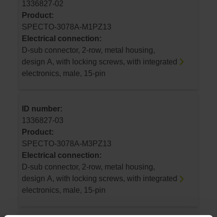
1336827-02
Product:
SPECTO-3078A-M1PZ13
Electrical connection:
D-sub connector, 2-row, metal housing,
design A, with locking screws, with integrated
electronics, male, 15-pin
ID number:
1336827-03
Product:
SPECTO-3078A-M3PZ13
Electrical connection:
D-sub connector, 2-row, metal housing,
design A, with locking screws, with integrated
electronics, male, 15-pin