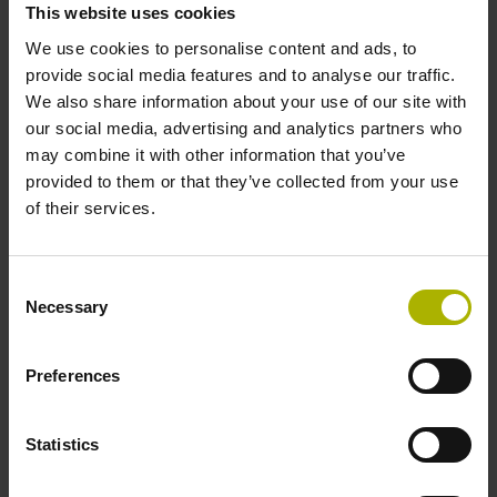
This website uses cookies
secteur ? Consultez la
vue d'ensemble des différents
secteurs
.
We use cookies to personalise content and ads, to
provide social media features and to analyse our traffic.
We also share information about your use of our site with
our social media, advertising and analytics partners who
reset filter
may combine it with other information that you’ve
Output signal
provided to them or that they’ve collected from your use
of their services.
select...
Output signal 2
Consent
Necessary
Selection
select...
Preferences
5 results
ID number:
Statistics
743019-11
Product: