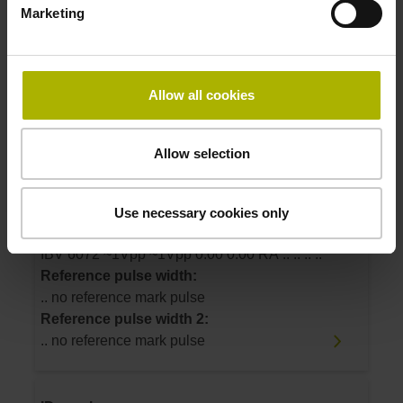
Marketing
IBV 6072 TTLx2 TTLx2 500.00 500.00 .. 270
270 MT MT
Reference pulse width:
270°
Allow all cookies
Reference pulse width 2:
270°
Allow selection
ID number:
743019-12
Use necessary cookies only
Product:
IBV 6072 ~1Vpp ~1Vpp 0.00 0.00 RA .. .. .. ..
Reference pulse width:
.. no reference mark pulse
Reference pulse width 2:
.. no reference mark pulse