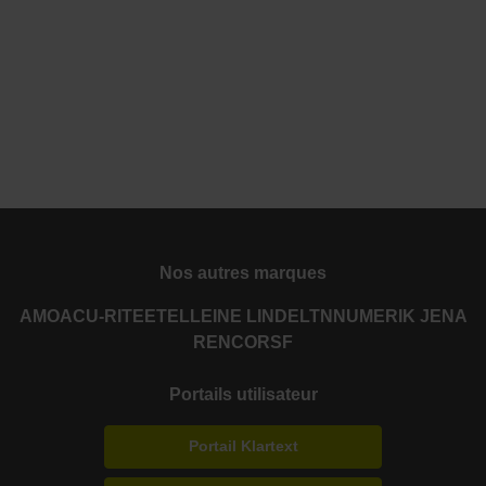
Nos autres marques
AMO
ACU-RITE
ETEL
LEINE LINDE
LTN
NUMERIK JENA
RENCO
RSF
Portails utilisateur
Portail Klartext