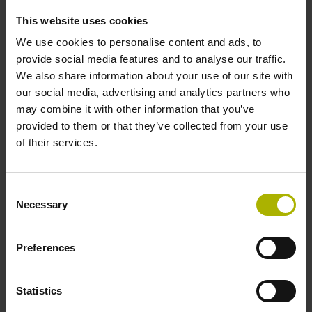
This website uses cookies
We use cookies to personalise content and ads, to
provide social media features and to analyse our traffic.
We also share information about your use of our site with
our social media, advertising and analytics partners who
may combine it with other information that you’ve
provided to them or that they’ve collected from your use
of their services.
Clavier à membrane compatible atelier
Consent
Necessary
Selection
Le clavier à membrane anti-éclaboussures garantit un
fonctionnement confortable, même dans des conditions
d'atelier difficiles
Preferences
Statistics