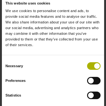
Comment gagner rapidement en
This website uses cookies
productivité, à moindre coût ?
We use cookies to personalise content and ads, to
Quelles CN et visualisations de cotes
provide social media features and to analyse our traffic.
peuvent se révéler pertinentes ?
We also share information about your use of our site with
our social media, advertising and analytics partners who
Quel niveau de modernisation serait le
may combine it with other information that you’ve
mieux adapté à ma situation ?
provided to them or that they’ve collected from your use
D’autres équipements mériteraient-ils
of their services.
d’être renouvelés ?
Du fait de la compatibilité ascendante de
Consent
nos commandes TNC, les programmes
Necessary
Selection
CN de vos anciennes commandes
HEIDENHAIN sont en grande partie
réutilisables sur nos CN actuelles. Par
Preferences
ailleurs, comme elles sont toutes basées
sur le même concept d’utilisation, nos
Statistics
CN sont faciles à prendre en main.