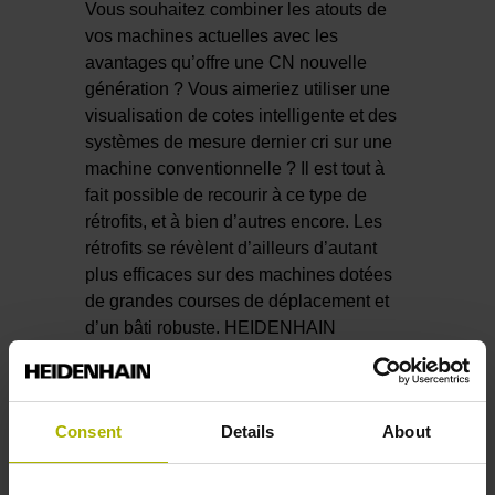
Vous souhaitez combiner les atouts de
vos machines actuelles avec les
avantages qu’offre une CN nouvelle
génération ? Vous aimeriez utiliser une
visualisation de cotes intelligente et des
systèmes de mesure dernier cri sur une
machine conventionnelle ? Il est tout à
fait possible de recourir à ce type de
rétrofits, et à bien d’autres encore. Les
rétrofits se révèlent d’ailleurs d’autant
plus efficaces sur des machines dotées
de grandes courses de déplacement et
d’un bâti robuste. HEIDENHAIN
FRANCE, ses distributeurs et ses
intégrateurs agréés se tiennent à votre
disposition pour vous apporter leurs
Consent
Details
About
conseils, et répondre à vos questions
telles que :