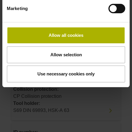
Product:
Marketing
TS 460 S49 T404 AR/I 0 RF-EN/IR CP
Collision protection:
CP Collision protection
Tool holder:
Allow all cookies
S49 DIN 69893, HSK-A 50
Allow selection
ID number:
1178530-55
Use necessary cookies only
Product:
TS 460 S69 T404 AR/I 0 RF-EN/IR CP
Collision protection:
CP Collision protection
Tool holder:
S69 DIN 69893, HSK-A 63