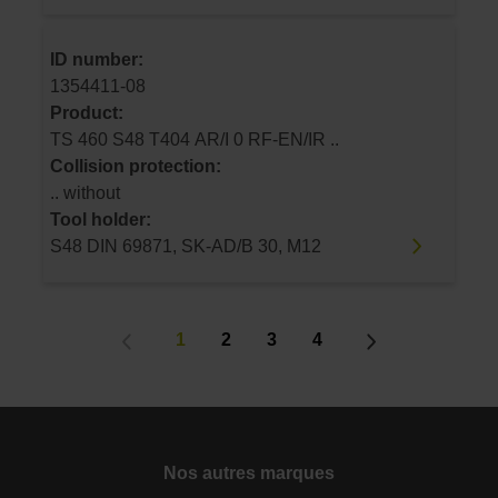
ID number:
1354411-08
Product:
TS 460 S48 T404 AR/I 0 RF-EN/IR ..
Collision protection:
.. without
Tool holder:
S48 DIN 69871, SK-AD/B 30, M12
1
2
3
4
Nos autres marques