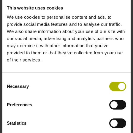
TS 460 S88 T404 AR/I 0 RF-EN/IR CP
This website uses cookies
Collision protection:
CP Collision protection
We use cookies to personalise content and ads, to
Tool holder:
provide social media features and to analyse our traffic.
S88 JIS B 6339, BT 40, M16
We also share information about your use of our site with
our social media, advertising and analytics partners who
may combine it with other information that you’ve
ID number:
provided to them or that they’ve collected from your use
1178530-53
of their services.
Product:
TS 460 S72 T404 AR/I 0 RF-EN/IR CP
Collision protection:
Consent
Necessary
CP Collision protection
Selection
Tool holder:
S72 DIN 69893, HSK-A 100
Preferences
ID number:
Statistics
1178530-54