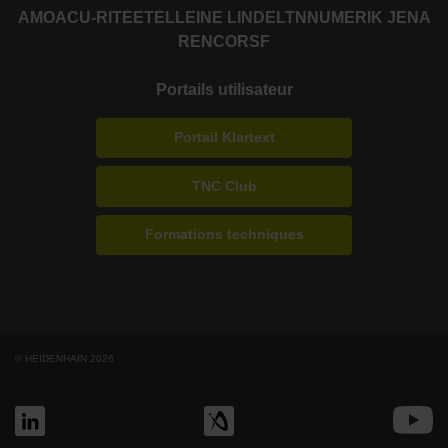
AMO
ACU-RITE
ETEL
LEINE LINDE
LTN
NUMERIK JENA
RENCO
RSF
Portails utilisateur
Portail Klartext
TNC Club
Formations techniques
© HEIDENHAIN 2026