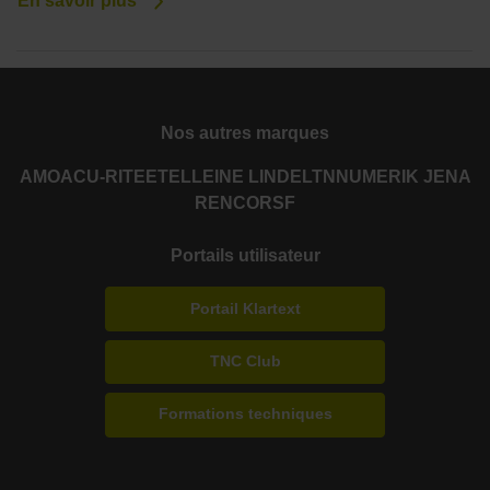
En savoir plus
Nos autres marques
AMO
ACU-RITE
ETEL
LEINE LINDE
LTN
NUMERIK JENA
RENCO
RSF
Portails utilisateur
Portail Klartext
TNC Club
Formations techniques