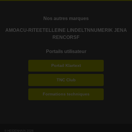
Nos autres marques
AMO
ACU-RITE
ETEL
LEINE LINDE
LTN
NUMERIK JENA
RENCO
RSF
Portails utilisateur
Portail Klartext
TNC Club
Formations techniques
© HEIDENHAIN 2026