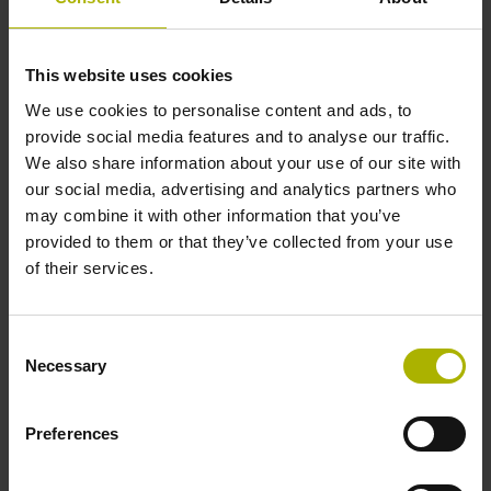
This website uses cookies
We use cookies to personalise content and ads, to
provide social media features and to analyse our traffic.
We also share information about your use of our site with
our social media, advertising and analytics partners who
may combine it with other information that you’ve
Modules de mesure angulaire
provided to them or that they’ve collected from your use
of their services.
En plus d'être faciles à monter, ces modules offrent une
interaction parfaite entre le système de mesure angulaire
et le palier de haute précision, permettant ainsi d'atteindre
Consent
une excellente précision de mesure et de roulement, une
Necessary
Selection
très haute résolution, ainsi qu'une précision de répétition
maximale.
Preferences
Voir les produits