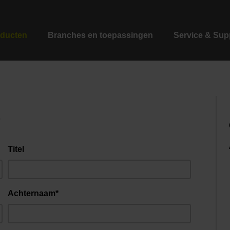
ducten
Branches en toepassingen
Service & Sup
r
Titel
Achternaam*