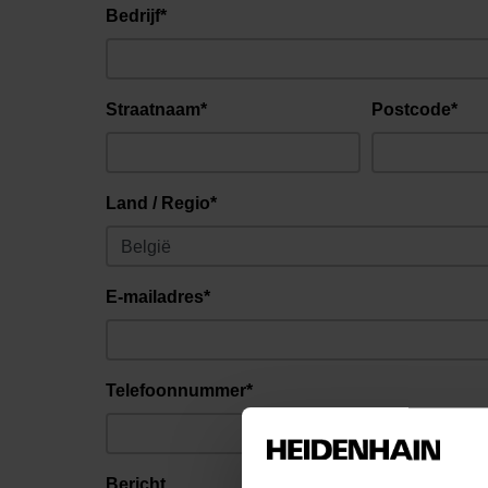
Bedrijf*
Straatnaam*
Postcode*
Land / Regio*
E-mailadres*
Telefoonnummer*
Bericht