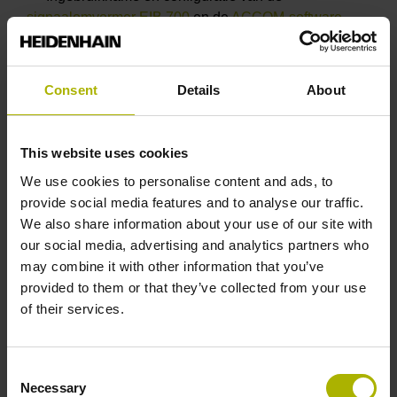
signaalomvormer EIB 700
en de
ACCOM-software
• Ondersteuning inbedrijfstelling functionele
veiligheid en
aandrijvingsgeneratie Gen 3
• Software-oplossingen van de Digital Shop Floor
Consent
Details
About
van HEIDENHAIN
• OPC-UA-koppeling met StateMonitor of
HEIDENHAIN NC-server
This website uses cookies
Tot nu toe vonden deze werkzaamheden plaats in het
We use cookies to personalise content and ads, to
kader van een service op locatie door een
provide social media features and to analyse our traffic.
HEIDENHAIN-technicus in uw productie. Daarentegen
We also share information about your use of our site with
biedt onderhoud op afstand u natuurlijk aanzienlijke
our social media, advertising and analytics partners who
voordelen:
may combine it with other information that you’ve
• De werkzaamheden kunnen veel flexibeler gepland
provided to them or that they’ve collected from your use
en uitgevoerd worden, zodat ze optimaal bij uw
of their services.
operationele processen passen en zo weinig mogelijk
productietijd vergen. Daartoe kunnen de diensten ook
Consent
in
Necessary
Selection
verschillende stappen worden opgesplitst en op