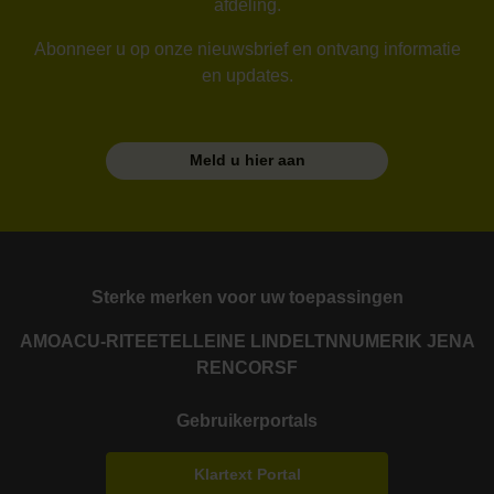
afdeling.
Abonneer u op onze nieuwsbrief en ontvang informatie
en updates.
Meld u hier aan
Sterke merken voor uw toepassingen
AMO
ACU-RITE
ETEL
LEINE LINDE
LTN
NUMERIK JENA
RENCO
RSF
Gebruikerportals
Klartext Portal