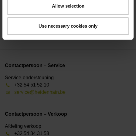
Allow selection
Of bij internationale aanvragen:
+49 8669 31-3123
Use necessary cookies only
service.order@heidenhain.de
Contactpersoon – Service
Service-ondersteuning
+32 54 51 52 10
service@heidenhain.be
Contactpersoon – Verkoop
Afdeling verkoop
+32 54 34 31 58