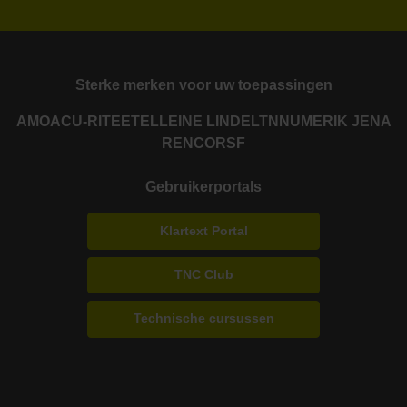
Sterke merken voor uw toepassingen
AMO
ACU-RITE
ETEL
LEINE LINDE
LTN
NUMERIK JENA
RENCO
RSF
Gebruikerportals
Klartext Portal
TNC Club
Technische cursussen