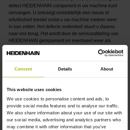
defect HEIDENHAIN-component in uw machine kunt
vervangen. U ontvangt onmiddellijk een nieuw of
refurbished toestel zodat u uw machine meteen weer
in kan zetten. Het defecte onderdeel stuurt u daarna
naar ons terug. Het wordt door de serviceafdeling van
HEIDENHAIN gerepareerd en eventueel weer als
refurbished toestel gebruikt.
De servicemagazijnen zorgen echter niet alleen voor
een optimale levering van onderdelen bij reparaties.
Consent
Details
About
Via de klantenservice van HEIDENHAIN zijn ook
afzonderlijke onderdelen voor speciale constructies
verkrijgbaar, bijvoorbeeld bij de lineaire encoders LC
This website uses cookies
en LS of diverse roterende encoders. Hiermee kunt u
We use cookies to personalise content and ads, to
als machinefabrikant snel en flexibel reageren
provide social media features and to analyse our traffic.
wanneer bij de opbouw van een installatie toch eens
We also share information about your use of our site with
niet alles zo moet passen als gepland en u onderdelen
our social media, advertising and analytics partners who
in alternatieve uitvoeringen, bouwgroottes, lengtes,
may combine it with other information that you’ve
etc. nodig hebt.