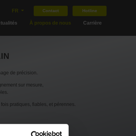
FR
Contact
Hotline
tualités
À propos de nous
Carrière
AIN
inage de précision.
agnement sur mesure,
les.
fois pratiques, fiables, et pérennes.