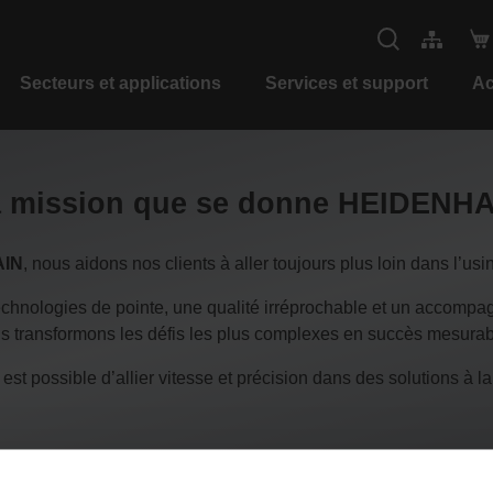
Secteurs et applications
Services et support
Ac
 mission que se donne HEIDENH
AIN
, nous aidons nos clients à aller toujours plus loin dans l’us
echnologies de pointe, une qualité irréprochable et un accomp
s transformons les défis les plus complexes en succès mesurab
 possible d’allier vitesse et précision dans des solutions à la 