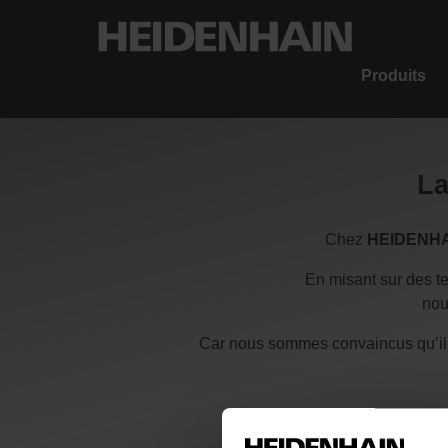
Produits
La
Chez
HEIDENH
En misant sur des t
nou
Car nous sommes convaincus qu’il est