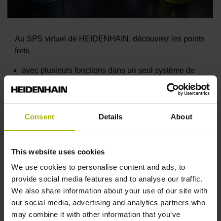
Au SPS virtuel de HEIDENHAIN, découvrez les points
forts
avec plusieurs fonctions dans un seul système de
mesure
que vous pouvez facilement intégrer à vos systèmes
Consent
Details
About
Obtenez des conseils personnalisés et découvrez les
nouveautés en direct :
Capteur double KCI 120 D
plus
– contrôlez en toute
This website uses cookies
sécurité le moteur et la position avec les robots
We use cookies to personalise content and ads, to
haute précision
provide social media features and to analyse our traffic.
Câble de moteur hybride HMC 2 – nouveaux
We also share information about your use of our site with
capteurs rotatifs optiques pour la technologie de
our social media, advertising and analytics partners who
câblage innovante
may combine it with other information that you’ve