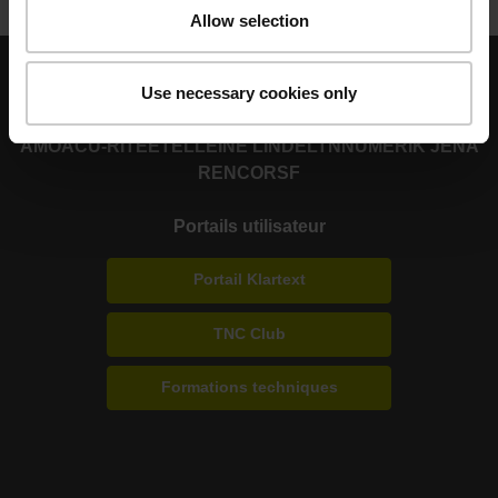
Allow selection
Use necessary cookies only
Nos autres marques
AMO
ACU-RITE
ETEL
LEINE LINDE
LTN
NUMERIK JENA
RENCO
RSF
Portails utilisateur
Portail Klartext
TNC Club
Formations techniques