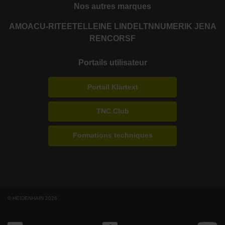
Nos autres marques
AMO
ACU-RITE
ETEL
LEINE LINDE
LTN
NUMERIK JENA
RENCO
RSF
Portails utilisateur
Portail Klartext
TNC Club
Formations techniques
© HEIDENHAIN 2026