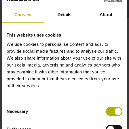
Consent
Details
About
Electronics: pinpoint accuracy
This website uses cookies
for demanding applications |
We use cookies to personalise content and ads, to
HEIDENHAIN
provide social media features and to analyse our traffic.
We also share information about your use of our site with
our social media, advertising and analytics partners who
may combine it with other information that you’ve
provided to them or that they’ve collected from your use
of their services.
Consent
Necessary
Selection
ELECTRONICS INDUSTRY: PINPOINT ACCURACY FOR DEMANDING APPLICATIONS | HEIDENHAIN