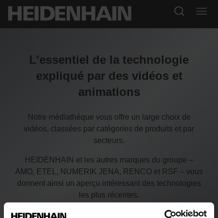
L’essentiel de la technologie
expliqué par des vidéos et
animations
Notre médiathèque vous offre un large choix de
vidéos, classées par catégories de produits et par
secteurs.
HEIDENHAIN et les autres marques du groupe –
AMO, ETEL, NUMERIK JENA, RENCO et RSF – vous
donnent ainsi un aperçu intéressant des technologies
les plus récentes.