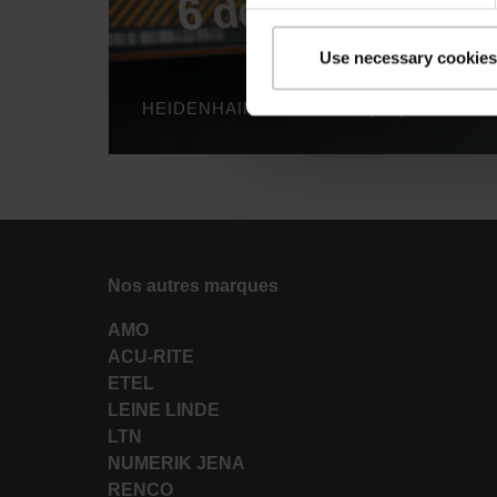
Use necessary cookies
HEIDENHAIN MULTI-DOF (EN)
Nos autres marques
AMO
ACU-RITE
ETEL
LEINE LINDE
LTN
NUMERIK JENA
RENCO