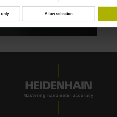
 only
Allow selection
Mastering nanometer accuracy