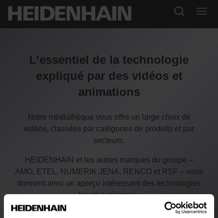
L’essentiel de la technologie
expliqué par des vidéos et
animations
Notre médiathèque vous offre un large choix de
vidéos, classées par catégories de produits et par
secteurs.
HEIDENHAIN et les autres marques du groupe –
AMO, ETEL, NUMERIK JENA, RENCO et RSF – vous
donnent ainsi un aperçu intéressant des technologies
les plus récentes.