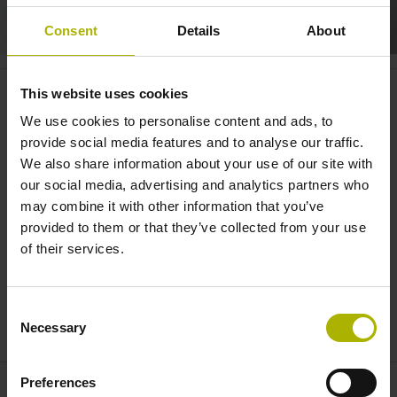
Consent
Details
About
TNC7: Graphical Workpiece
This website uses cookies
Measurement | HEIDENHAIN
We use cookies to personalise content and ads, to
provide social media features and to analyse our traffic.
We also share information about your use of our site with
our social media, advertising and analytics partners who
may combine it with other information that you’ve
provided to them or that they’ve collected from your use
of their services.
Consent
TNC7: GRAPHICAL WORKPIECE MEASUREMENT
Necessary
Selection
Preferences