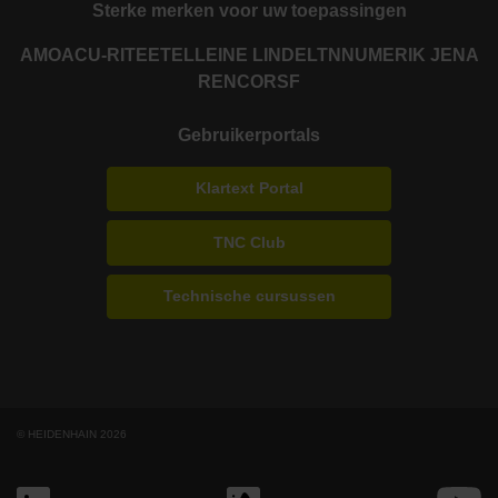
Sterke merken voor uw toepassingen
AMO
ACU-RITE
ETEL
LEINE LINDE
LTN
NUMERIK JENA
RENCO
RSF
Gebruikerportals
Klartext Portal
TNC Club
Technische cursussen
© HEIDENHAIN 2026