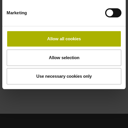
Eenvoudige montage: niet-gecombineerd systeem,
ruime montagetoleranties en automatische
Marketing
signaalcorrectie
Veelzijdige aansluitmogelijkheden: grote keuze aan
kabel- en stekkeruitvoeringen
Allow all cookies
Compacte afmetingen: tastkop lengte 26 mm, hoogte
12,7 mm, diepte 6,8 mm; gradenboog bouwhoogte
Allow selection
max. 10,2 mm
HEIDENHAIN ERP 1000 – Technische gegevens
Use necessary cookies only