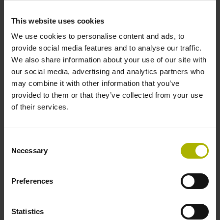
hoekseconden
This website uses cookies
Voor zeer dynamische toepassingen: zeer hoge
toerentallen tot 2600 min-1
We use cookies to personalise content and ads, to
provide social media features and to analyse our traffic.
Minimaal gewicht: tastkop 5 g, gradenboog vanaf
We also share information about your use of our site with
57 g
our social media, advertising and analytics partners who
Daardoor zijn de modulaire hoekmeetsystemen van de
may combine it with other information that you’ve
serie ERP 1000 bijzonder geschikt voor toepassingen
provided to them or that they’ve collected from your use
waarbij het aankomt op een bijzonder constante
of their services.
snelheidsregeling of een hoge positiestabiliteit bij
stilstand.
Consent
De flexibele integratie in de klantspecifieke toepassing
Necessary
Selection
zorgt voor:
Grote verscheidenheid aan varianten: gradenbogen
Preferences
met een diameter van 57 mm, 75 mm, 109 mm en
151 mm als volledige-cirkel- en
Statistics
segmentuitvoeringen