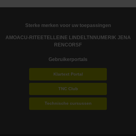
Sterke merken voor uw toepassingen
AMO
ACU-RITE
ETEL
LEINE LINDE
LTN
NUMERIK JENA
RENCO
RSF
Gebruikerportals
Klartext Portal
TNC Club
Technische cursussen