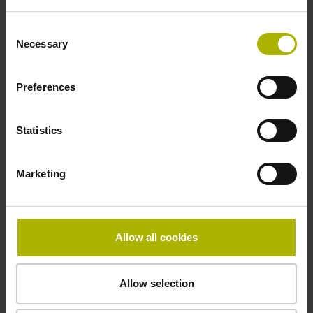
de manière universelle :
Consent
Avec une fixation adhésive pour une
Necessary
Selection
utilisation permanente
Avec une fixation par vis pour des
Preferences
utilisations récurrentes
Avec une fixation magnétique pour les
utilisations de courte durée
Statistics
Utilisez un même appareil pour un grand
nombre d'utilisation différentes, par ex. :
Marketing
Une surveillance sur le long terme
Des test périodiques
Allow all cookies
Des certifications ponctuelles
Allow selection