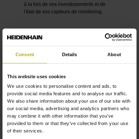
à la fois de vos investissements et de
l'état de vos capteurs de monitoring.
Consent
Details
About
Une technique de
fixation adaptée
This website uses cookies
à chaque type
We use cookies to personalise content and ads, to
provide social media features and to analyse our traffic.
d'utilisation
We also share information about your use of our site with
our social media, advertising and analytics partners who
Quel que soit l'endroit où vous avez
may combine it with other information that you’ve
besoin d'un capteur ESR, ou la manière
provided to them or that they’ve collected from your use
dont vous utilisez ses données, les
of their services.
capteurs de déformation ESR s'utilisent