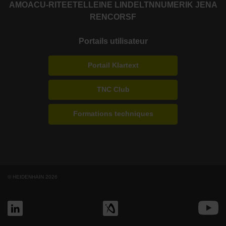
AMO
ACU-RITE
ETEL
LEINE LINDE
LTN
NUMERIK JENA
RENCO
RSF
Portails utilisateur
Portail Klartext
TNC Club
Formations techniques
© HEIDENHAIN 2026