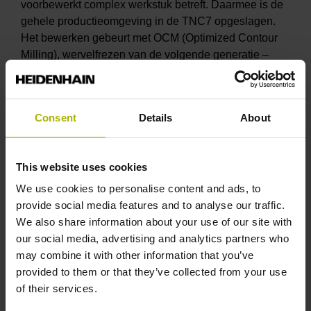
voorbewerkt complex werkstuk betreft. Daarmee is de
gehele productieomgeving in de TNC7 opgeslagen.
Het bewerken gebeurt met OCM (Optimized Contour
Milling), wervelfrezen van de volgende generatie –
waartoe ook cycli voor het nabewerken en ontbramen
behoren. Daarbij berekent OCM automatisch de beste
wervelfreesstrategie voor willekeurige kamers en
Consent
Details
About
eilanden. Zo kan een aanzienlijk groter
onderdelenspectrum altijd met de optimale
snijwaarden worden bewerkt om zeer productief,
This website uses cookies
procesveilig en gereedschapsvriendelijk te frezen.
Voor extra procesveiligheid zorgt de TNC-
We use cookies to personalise content and ads, to
procesbewaking, bovendien registreert en visualiseert
provide social media features and to analyse our traffic.
de StateMonitor van de Digital Shop Floor van
We also share information about your use of our site with
HEIDENHAIN machinegegevens tijdens de lopende
our social media, advertising and analytics partners who
demonstraties.
may combine it with other information that you’ve
provided to them or that they’ve collected from your use
of their services.