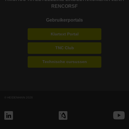
RENCO
RSF
Gebruikerportals
Klartext Portal
TNC Club
Technische cursussen
© HEIDENHAIN 2026