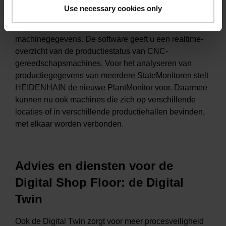
voor een continue digitalisering met een 360° zicht op
Use necessary cookies only
de werkplaats. Hiertoe behoort bijvoorbeeld de
StateMonitor-software voor de registratie van
machinegegevens. De software geeft u een realtime-
overzicht van de productiestatus van CNC-
gereedschapsmachines. Voor het analyseren van
productiegegevens van meerdere StateMonitoren stelt
HEIDENHAIN de nieuwe PlantMonitor voor. Daarmee
kunnen nu ook machines die zich op verschillende
locaties of in verschillende productiehallen bevinden,
met elkaar worden verbonden.
Advies en diensten voor de
Digital Shop Floor: de Digital
Twin
Ook de Digital Twin zorgt voor meer procesveiligheid