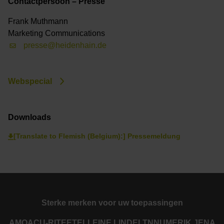
Contactpersoon – Presse
Frank Muthmann
Marketing Communications
presse@heidenhain.de
Webspecial
Downloads
[Translate to Flemish (Belgium):] Pressemeldung
Sterke merken voor uw toepassingen
AMO
ACU-RITE
ETEL
LEINE LINDE
LTN
NUMERIK JENA